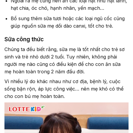
Ngoài ra mẹ cũng nên ăn các loại hạt như hạt lanh,
hạt chia, óc chó, hạnh nhân, yến mạch…
Bổ sung thêm sữa tươi hoặc các loại ngũ cốc cũng
giúp nguồn sữa mẹ dồi dào canxi, tốt cho trẻ.
Sữa công thức
Chúng ta đều biết rằng, sữa mẹ là tốt nhất cho trẻ sơ
sinh và trẻ nhỏ dưới 2 tuổi. Tuy nhiên, không phải
người mẹ nào cũng có điều kiện để cho con ăn sữa
mẹ hoàn toàn trong 2 năm đầu đời.
Vì nhiều lý do khác nhau như cơ địa, bệnh lý, cuộc
sống bận rộn, áp lực công việc… nên mẹ khó có thể
cho con bú mẹ hoàn toàn.