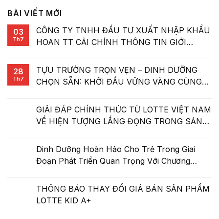
BÀI VIẾT MỚI
CÔNG TY TNHH ĐẦU TƯ XUẤT NHẬP KHẨU
03
Th7
HOAN TT CẢI CHÍNH THÔNG TIN GIỚI
THIỆU SẢN PHẨM LOTTE KID A+
TỰU TRƯỜNG TRỌN VẸN – DINH DƯỠNG
28
Th7
CHỌN SẴN: KHỞI ĐẦU VỮNG VÀNG CÙNG
LOTTE
GIẢI ĐÁP CHÍNH THỨC TỪ LOTTE VIỆT NAM
VỀ HIỆN TƯỢNG LẮNG ĐỌNG TRONG SẢN
PHẨM NƯỚC HOA QUẢ HỮU CƠ LOTTE
Dinh Dưỡng Hoàn Hảo Cho Trẻ Trong Giai
Đoạn Phát Triển Quan Trọng Với Chương
Trình “Miễn Dịch Khoẻ – Con Cao Lớn Mạnh
Mẽ”
THÔNG BÁO THAY ĐỔI GIÁ BÁN SẢN PHẨM
LOTTE KID A+