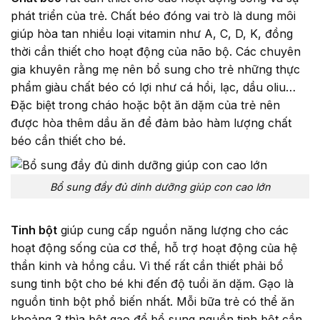
phát triển của trẻ. Chất béo đóng vai trò là dung môi
giúp hòa tan nhiều loại vitamin như A, C, D, K, đồng
thời cần thiết cho hoạt động của não bộ. Các chuyên
gia khuyên rằng mẹ nên bổ sung cho trẻ những thực
phẩm giàu chất béo có lợi như cá hồi, lạc, dầu oliu…
Đặc biệt trong cháo hoặc bột ăn dặm của trẻ nên
được hòa thêm dầu ăn để đảm bảo hàm lượng chất
béo cần thiết cho bé.
Bổ sung đầy đủ dinh dưỡng giúp con cao lớn
Tinh bột
giúp cung cấp nguồn năng lượng cho các
hoạt động sống của cơ thể, hỗ trợ hoạt động của hệ
thần kinh và hồng cầu. Vì thế rất cần thiết phải bổ
sung tinh bột cho bé khi đến độ tuổi ăn dặm. Gạo là
nguồn tinh bột phổ biến nhất. Mỗi bữa trẻ có thể ăn
khoảng 3 thìa bột gạo để bổ sung nguồn tinh bột cần