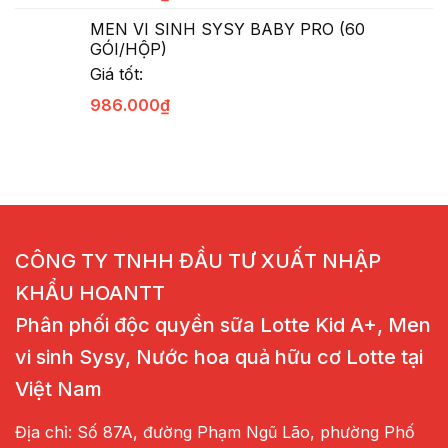
MEN VI SINH SYSY BABY PRO (60
GÓI/HỘP)
Giá tốt:
986.000
₫
CÔNG TY TNHH ĐẦU TƯ XUẤT NHẬP
KHẨU HOANTT
Phân phối độc quyền sữa Lotte Kid A+, Men
vi sinh Sysy, Nước hoa quả hữu cơ Lotte tại
Việt Nam
Địa chỉ: Số 87A, đường Phạm Ngũ Lão, phường Phố