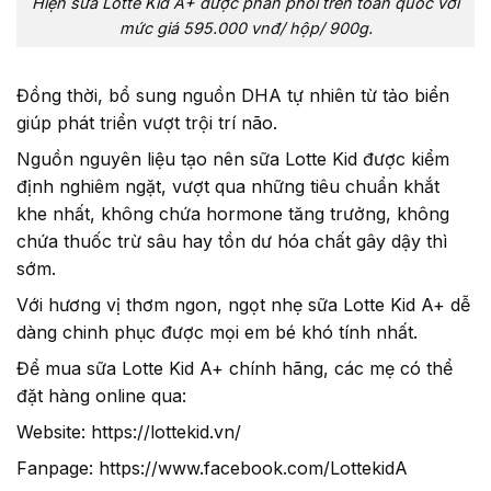
Hiện sữa Lotte Kid A+ được phân phối trên toàn quốc với
mức giá 595.000 vnđ/ hộp/ 900g.
Đồng thời, bổ sung nguồn DHA tự nhiên từ tảo biển
giúp phát triển vượt trội trí não.
Nguồn nguyên liệu tạo nên sữa Lotte Kid được kiểm
định nghiêm ngặt, vượt qua những tiêu chuẩn khắt
khe nhất, không chứa hormone tăng trưởng, không
chứa thuốc trừ sâu hay tồn dư hóa chất gây dậy thì
sớm.
Với hương vị thơm ngon, ngọt nhẹ sữa Lotte Kid A+ dễ
dàng chinh phục được mọi em bé khó tính nhất.
Để mua sữa Lotte Kid A+ chính hãng, các mẹ có thể
đặt hàng online qua:
Website:
https://lottekid.vn/
Fanpage:
https://www.facebook.com/LottekidA