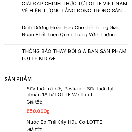
GIẢI ĐÁP CHÍNH THỨC TỪ LOTTE VIỆT NAM
VỀ HIỆN TƯỢNG LẮNG ĐỌNG TRONG SẢN
PHẨM NƯỚC HOA QUẢ HỮU CƠ LOTTE
Dinh Dưỡng Hoàn Hảo Cho Trẻ Trong Giai
Đoạn Phát Triển Quan Trọng Với Chương
Trình “Miễn Dịch Khoẻ – Con Cao Lớn Mạnh
Mẽ”
THÔNG BÁO THAY ĐỔI GIÁ BÁN SẢN PHẨM
LOTTE KID A+
SẢN PHẨM
Sữa tươi trái cây Pasteur - Sữa tươi đạt
chuẩn 1A từ LOTTE Wellfood
Giá tốt:
850.000
₫
Nước Ép Trái Cây Hữu Cơ LOTTE
Giá tốt: