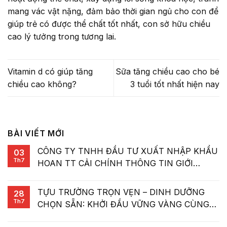
mang vác vật nặng, đảm bảo thời gian ngủ cho con để
giúp trẻ có được thể chất tốt nhất, con sở hữu chiều
cao lý tưởng trong tương lai.
Vitamin d có giúp tăng
Sữa tăng chiều cao cho bé
chiều cao không?
3 tuổi tốt nhất hiện nay
BÀI VIẾT MỚI
CÔNG TY TNHH ĐẦU TƯ XUẤT NHẬP KHẨU
03
Th7
HOAN TT CẢI CHÍNH THÔNG TIN GIỚI
THIỆU SẢN PHẨM LOTTE KID A+
TỰU TRƯỜNG TRỌN VẸN – DINH DƯỠNG
28
Th7
CHỌN SẴN: KHỞI ĐẦU VỮNG VÀNG CÙNG
LOTTE