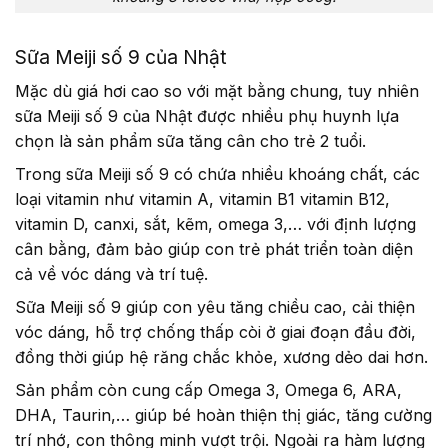
Sữa Meiji số 9 của Nhật
Mặc dù giá hơi cao so với mặt bằng chung, tuy nhiên
sữa Meiji số 9 của Nhật được nhiều phụ huynh lựa
chọn là sản phẩm sữa tăng cân cho trẻ 2 tuổi.
Trong sữa Meiji số 9 có chứa nhiều khoáng chất, các
loại vitamin như vitamin A, vitamin B1 vitamin B12,
vitamin D, canxi, sắt, kẽm, omega 3,… với định lượng
cân bằng, đảm bảo giúp con trẻ phát triển toàn diện
cả về vóc dáng và trí tuệ.
Sữa Meiji số 9 giúp con yêu tăng chiều cao, cải thiện
vóc dáng, hỗ trợ chống thấp còi ở giai đoạn đầu đời,
đồng thời giúp hệ răng chắc khỏe, xương dẻo dai hơn.
Sản phẩm còn cung cấp Omega 3, Omega 6, ARA,
DHA, Taurin,… giúp bé hoàn thiện thị giác, tăng cường
trí nhớ, con thông minh vượt trội. Ngoài ra hàm lượng