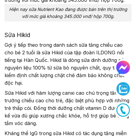
Hiện nay sữa Nutrient Kao đang được bán trên thị trường
với mức giá khoảng 345.000 vnđ/ hộp 700g.
Sữa Hikid
Gợi ý tiếp theo trong danh sách sữa tăng chiều cao
cho bé 2 tuổi là sữa Hikid của tập đoàn ILDONG nổi
tiếng tại Hàn Quốc. Hikid là dòng sữa dinh dưỡng có
nguyên liệu 100% từ sữa bò nguyên chất, quy trình
kiểm định chất lượng chặt chẽ đảm bảo không chất
độc hại.
Sữa Hikid với hàm lượng canxi cao chú trọng tăng
trưởng chiều cao cho trẻ, đặc biệt phù hợp với những
trẻ thấp còi. Đồng thời dưỡng chất vitamin D được thiết
kế vừa đủ giúp xương chắc khỏe, hỗ trợ giúp bé nâng
tầm vóc dáng.
Kháng thể IgG trong sữa Hikid có tác dụng tăng miễn