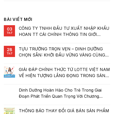
BÀI VIẾT MỚI
CÔNG TY TNHH ĐẦU TƯ XUẤT NHẬP KHẨU
03
Th7
HOAN TT CẢI CHÍNH THÔNG TIN GIỚI
THIỆU SẢN PHẨM LOTTE KID A+
TỰU TRƯỜNG TRỌN VẸN – DINH DƯỠNG
28
Th7
CHỌN SẴN: KHỞI ĐẦU VỮNG VÀNG CÙNG
LOTTE
GIẢI ĐÁP CHÍNH THỨC TỪ LOTTE VIỆT NAM
VỀ HIỆN TƯỢNG LẮNG ĐỌNG TRONG SẢN
PHẨM NƯỚC HOA QUẢ HỮU CƠ LOTTE
Dinh Dưỡng Hoàn Hảo Cho Trẻ Trong Giai
Đoạn Phát Triển Quan Trọng Với Chương
Trình “Miễn Dịch Khoẻ – Con Cao Lớn Mạnh
Mẽ”
THÔNG BÁO THAY ĐỔI GIÁ BÁN SẢN PHẨM