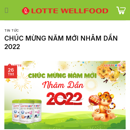
Skip
to
content
TIN TỨC
CHÚC MỪNG NĂM MỚI NHÂM DẦN
2022
26
Th1