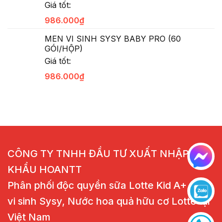
Giá tốt:
986.000
₫
MEN VI SINH SYSY BABY PRO (60
GÓI/HỘP)
Giá tốt:
986.000
₫
CÔNG TY TNHH ĐẦU TƯ XUẤT NHẬP
KHẨU HOANTT
Phân phối độc quyền sữa Lotte Kid A+, Men
vi sinh Sysy, Nước hoa quả hữu cơ Lotte tại
Việt Nam